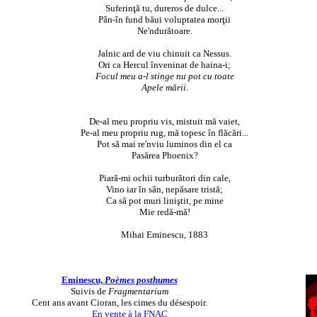
Suferinţă tu, dureros de dulce...
Pân-în fund băui voluptatea morţii
Ne'ndurătoare.
Jalnic ard de viu chinuit ca Nessus.
Ori ca Hercul înveninat de haina-i;
Focul meu a-l stinge nu pot cu toate
Apele mării.
De-al meu propriu vis, mistuit mă vaiet,
Pe-al meu propriu rug, mă topesc în flăcări...
Pot să mai re'nviu luminos din el ca
Pasărea Phoenix?
Piară-mi ochii turburători din cale,
Vino iar în sân, nepăsare tristă;
Ca să pot muri liniştit, pe mine
Mie redă-mă!
Mihai Eminescu, 1883
Eminescu,
Poèmes posthumes
Suivis de
Fragmentarium
Cent ans avant Cioran, les cimes du désespoir.
En vente à la FNAC