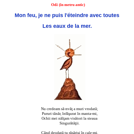
Od
ă
(în metru antic)
Mon feu, je ne puis l'éteindre avec toutes
Les eaux de la mer.
Nu credeam să-nvăţ a muri vrodată;
Pururi tânăr, înfăşurat în manta-mi,
Ochii mei nălţam visători la steaua
Singurătăţii.
Când deodată tu răsărişi în cale-mi,