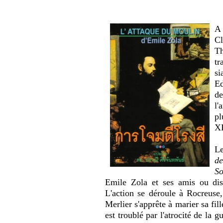
A 
C
Th
tr
si
Ed
de
l'
p
XI
Le
de
S
Emile Zola et ses amis ou disc
L'action se déroule à Rocreuse,
Merlier s'apprête à marier sa fi
est troublé par l'atrocité de la 